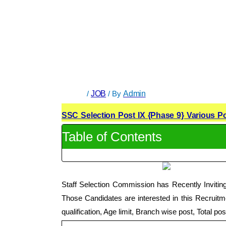
/
JOB
/ By
Admin
SSC Selection Post IX {Phase 9} Various P
Table of Contents
Staff Selection Commission has Recently Inviti
Those Candidates are interested in this Recruitm
qualification, Age limit, Branch wise post, Total po