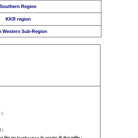
Southern Region
KKR region
h Western Sub-Region
ं।
दि।