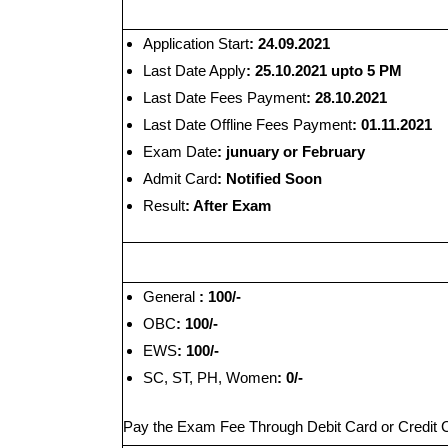
Application Start
: 24.09.2021
Last Date Apply
: 25.10.2021 upto 5 PM
Last Date Fees
Payment
: 28.10.2021
Last Date Offline Fees
Payment
: 01.11.2021
Exam Date
: junuary or February
Admit Card
: Notified Soon
Result
: After Exam
General
: 100/-
OBC
: 100/-
EWS
: 100/-
SC, ST, PH, Women
: 0/-
Pay the Exam Fee Through Debit Card or Credit C