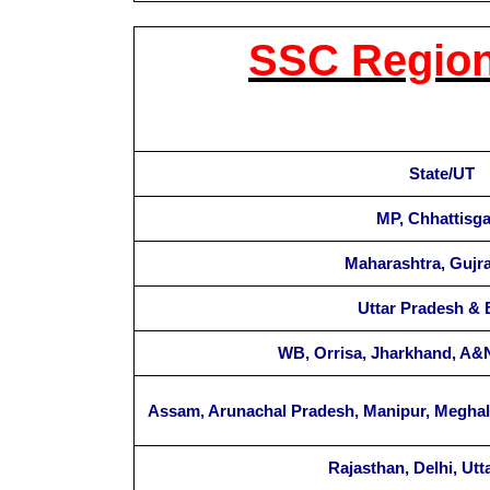
SSC Region
State/UT
MP, Chhattisg
Maharashtra, Gujra
Uttar Pradesh & 
WB, Orrisa, Jharkhand, A&N
Assam, Arunachal Pradesh, Manipur, Meghal
Rajasthan, Delhi, Ut