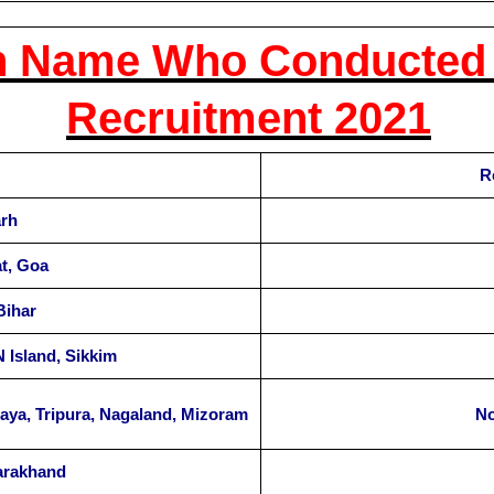
 Name Who Conducted 
Recruitment 2021
R
arh
t, Goa
Bihar
 Island, Sikkim
aya, Tripura, Nagaland, Mizoram
No
tarakhand