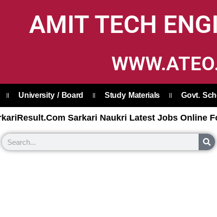
AMIT TECH ENG
WWW.ATEO.
University / Board
Study Materials
Govt. Sc
kariResult.Com Sarkari Naukri Latest Jobs Online F
S