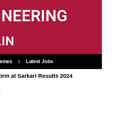
INEERING
IN
hemes
Latest Jobs
orm at Sarkari Results 2024
earch