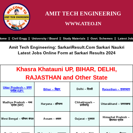
Skip
to
content
AMIT TECH ENGINEERING
WWW.ATEO.IN
Home
Civil Engg
University / Board
Study Materials
Govt. Schemes
Latest Jo
Amit Tech Engineering: SarkariResult.Com Sarkari Naukri
Latest Jobs Online Form at Sarkari Results 2024
Khasra Khatauni UP, BIHAR, DELHI,
RAJASTHAN and Other State
Uttar Pradesh – उत्तर
Bihar – बिहार
Delhi – दिल्ली
Rajasthan – राजस्थान
प्रदेश (UP)
Madhya Pradesh – मध्य
Chhattisgarh –
Haryana – हरियाणा
Uttarakhand – उत्तराखण्ड
प्रदेश (MP)
छत्तीसगढ़
Himachal Pradesh –
West Bengal – पश्चिम बंगाल
Assam – असाम
Gujarat – गुजरात
हिमाचल प्रदेश