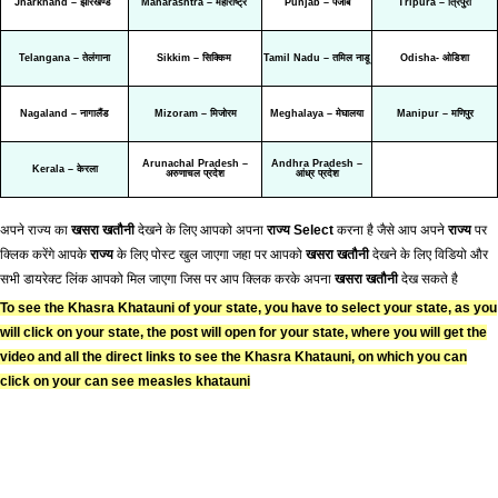
Jharkhand – झारखण्ड
Maharashtra – महाराष्ट्र
Punjab – पंजाब
Tripura – त्रिपुरा
Telangana – तेलंगाना
Sikkim – सिक्किम
Tamil Nadu – तमिल नाडू
Odisha- ओडिशा
Nagaland – नागालैंड
Mizoram – मिजोरम
Meghalaya – मेघालया
Manipur – मणिपुर
Arunachal Pradesh –
Andhra Pradesh –
Kerala – केरला
अरुणाचल प्रदेश
आंध्र प्रदेश
अपने राज्य का
खसरा खतौनी
देखने के लिए आपको अपना
राज्य Select
करना है जैसे आप अपने
राज्य
पर
क्लिक करेंगे आपके
राज्य
के लिए पोस्ट खुल जाएगा जहा पर आपको
खसरा खतौनी
देखने के लिए विडियो और
सभी डायरेक्ट लिंक आपको मिल जाएगा जिस पर आप क्लिक करके अपना
खसरा खतौनी
देख सकते है
To see the Khasra Khatauni of your state, you have to select your state, as you
will click on your state, the post will open for your state, where you will get the
video and all the direct links to see the Khasra Khatauni, on which you can
click on your can see measles khatauni