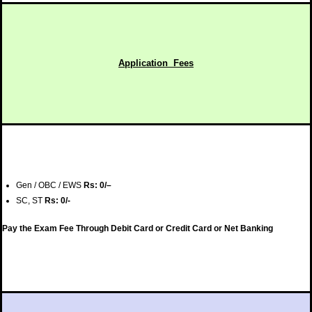
Application Fees
Gen / OBC / EWS
Rs
: 0/
–
SC, ST
Rs: 0/-
Pay the Exam Fee Through Debit Card or Credit Card or Net Banking