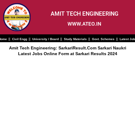
Skip
to
content
AMIT TECH ENGINEERING
WWW.ATEO.IN
Home
Civil Engg
University / Board
Study Materials
Govt. Schemes
Latest Jo
Amit Tech Engineering: SarkariResult.Com Sarkari Naukri
Latest Jobs Online Form at Sarkari Results 2024