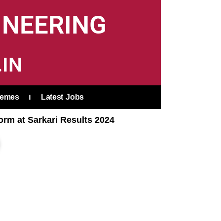
INEERING
IN
hemes
Latest Jobs
orm at Sarkari Results 2024
earch