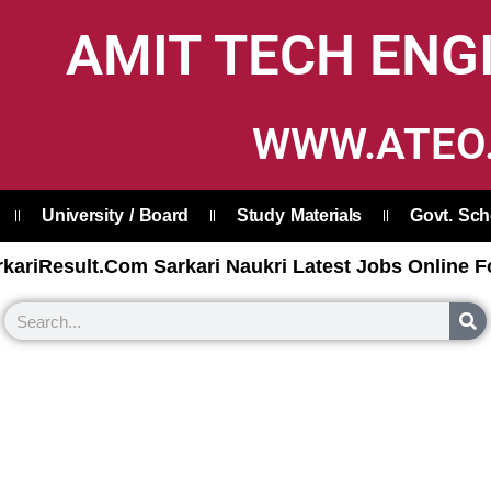
AMIT TECH ENG
WWW.ATEO.
University / Board
Study Materials
Govt. Sc
kariResult.Com Sarkari Naukri Latest Jobs Online F
S