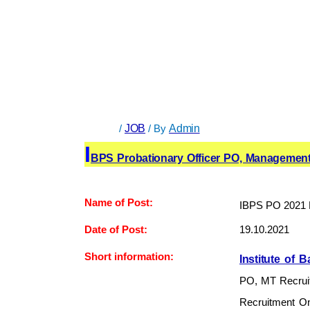
/
JOB
/ By
Admin
I
BPS Probationary Officer PO, Management
Name of Post:
IBPS PO 2021 No
Date of Post:
19.10.2021
Short information:
Institute of 
PO, MT Recruit
Recruitment Onl