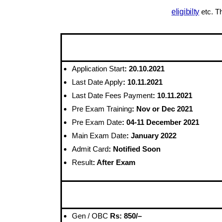
eligibilty
etc. T
Application Start
: 20.10.2021
Last Date Apply
: 10.11.2021
Last Date Fees
Payment
: 10.11.2021
Pre Exam Training
: Nov or Dec 2021
Pre Exam Date
: 04-11 December 2021
Main Exam Date
: January 2022
Admit Card
: Notified Soon
Result
: After Exam
Gen / OBC
Rs
: 850/
–