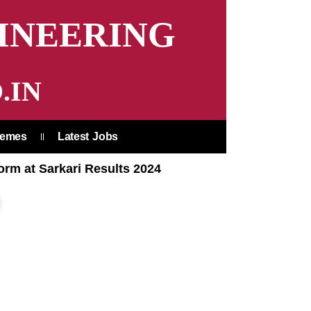
INEERING
.IN
hemes
Latest Jobs
orm at Sarkari Results 2024
earch