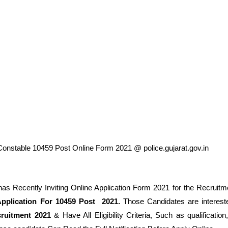
Constable 10459 Post Online Form 2021 @ police.gujarat.gov.in
has Recently Inviting Online Application Form 2021 for the Recruitm
pplication For
10459 Post 2021
.
Those Candidates are interest
ruitment 2021
& Have All Eligibility Criteria, Such as qualificatio