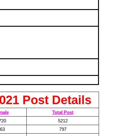
021 Post Details
male
Total Post
720
5212
63
797