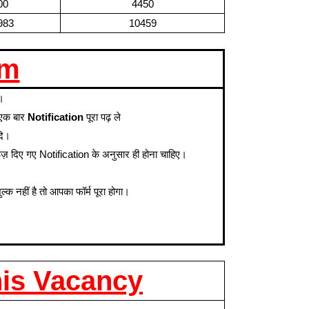
00
4450
983
10459
rm
ं।
व एक बार
Notification
पूरा पढ़ ले
दि।
 साइज़ दिए गए Notification के अनुसार ही होना चाहिए।
नहीं है तो आपका फॉर्म पूरा होगा।
his Vacancy