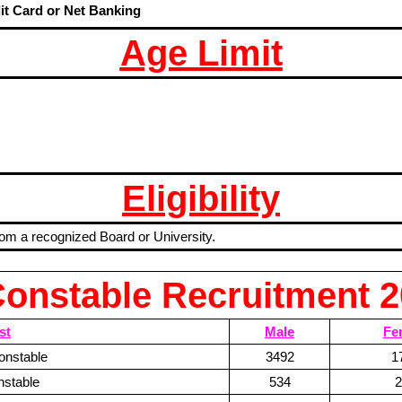
it Card or Net Banking
Age Limit
Eligibility
rom a recognized Board or University.
Constable Recruitment 2
st
Male
Fe
onstable
3492
1
nstable
534
2