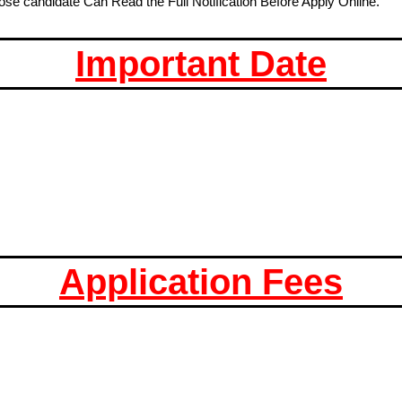
Those candidate Can Read the Full Notification Before Apply Online.
Important Date
Application Fees