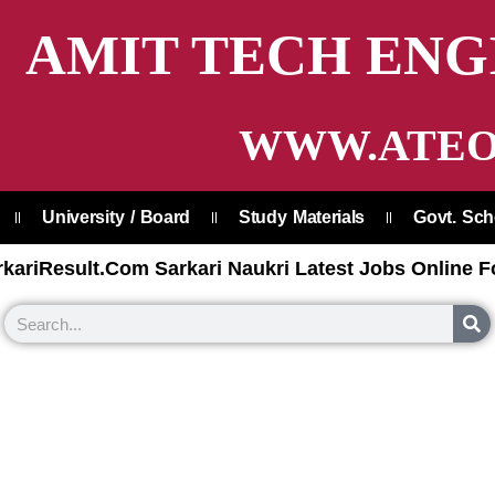
AMIT TECH ENG
WWW.ATEO
University / Board
Study Materials
Govt. Sc
kariResult.Com Sarkari Naukri Latest Jobs Online F
S