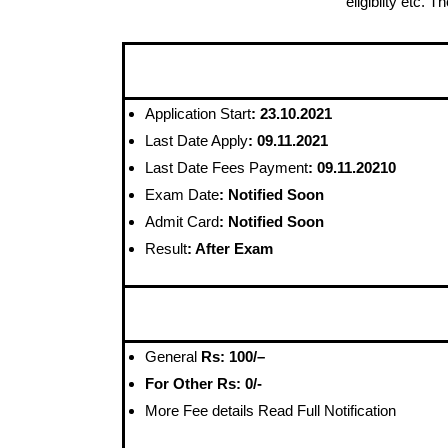
eligibilty etc. 
Application Start
: 23.10.2021
Last Date Apply
: 09.11.2021
Last Date Fees
Payment
: 09.11.20210
Exam Date
: Notified Soon
Admit Card
: Notified Soon
Result
: After Exam
General
Rs
: 100/
–
For Other Rs: 0/-
More Fee details Read Full Notification