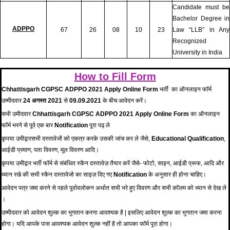
Candidate must be
Bachelor Degree in
ADPPO
67
26
08
10
23
Law “LLB” in Any
Recognized
University in India
How to Fill Form
Chhattisgarh CGPSC ADPPO 2021 Apply Online Form
भर्ती का ऑनलाइन फॉर्म
उम्मीदवार
24 अगस्त 2021
से
09.09.2021
के बीच आवेदन करें।
सभी उमीदवार
Chhattisgarh CGPSC ADPPO 2021 Apply Online Form
का ऑनलाइन
फॉर्म भरने से पूर्व एक बार
Notification
पूरा पढ़ ले
कृपया उमीद्वारसभी दस्तावेजों को एकत्र करके उसकी जांच कर ले जैसे,
Educational Qualification
,
आईडी प्रमाण, पता विवरण, मूल विवरण आदि।
कृपया उमीद्वार भर्ती फॉर्म से संबंधित स्कैन दस्तावेज़ तैयार करें जैसे- फोटो, साइन, आईडी प्रूफ, आदि और
ध्यान रखे की सभी स्कैन दस्तावेजो का साइज़ दिए गए
Notification
के अनुसार ही होना चाहिए।
आवेदन पत्र जमा करने से पहले पूर्वावलोकन अर्थात सभी भरे हुए विवरण और सभी कॉलम को ध्यान से देख ले
।
उम्मीदवार को आवेदन शुल्क का भुगतान करना आवश्यक है | इसलिए आवेदन शुल्क का भुगतान जमा करना
होगा। यदि आपके पास आवश्यक आवेदन शुल्क नहीं है तो आपका फॉर्म पूरा होगा।