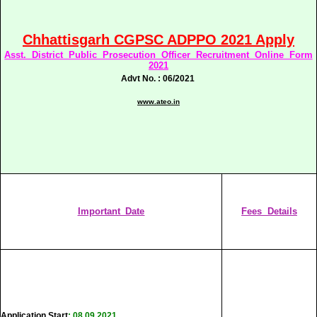
Chhattisgarh CGPSC ADPPO 2021 Apply
Asst. District Public Prosecution Officer Recruitment Online Form
2021
Advt No. : 06/2021
www.ateo.in
Important Date
Fees Details
Application Start
: 08.09.2021