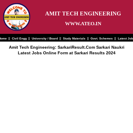
Skip
to
content
AMIT TECH ENGINEERING
WWW.ATEO.IN
Home
Civil Engg
University / Board
Study Materials
Govt. Schemes
Latest Jo
Amit Tech Engineering: SarkariResult.Com Sarkari Naukri
Latest Jobs Online Form at Sarkari Results 2024