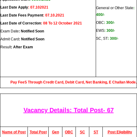
Last Date Apply
: 07.102021
General or Other State
:
400/-
Last Date Fees
Payment
: 07.10.2021
OBC
: 300/-
Last Date of Correction
: 08 To 12 October 2021
EWS
: 300/-
Exam Date
: Notified Soon
SC, ST
: 300/-
Admit Card
: Notified Soon
Result
: After Exam
Pay FeeS Through Credit Card, Debit Card, Net Banking, E Challan Mode.
Vacancy Details: Total Post- 67
Name of Post
Total Post
Gen
OBC
SC
ST
Post Eligibility