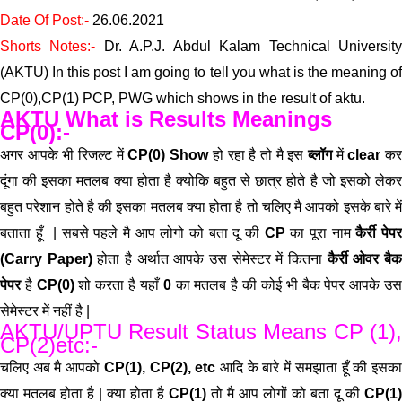
Date Of Post:-
26.06.2021
Shorts Notes:-
Dr. A.P.J. Abdul Kalam Technical Universit
(AKTU) In this post I am going to tell you what is the meaning of
CP(0),CP(1) PCP, PWG which shows in the result of aktu
.
AKTU What is Results Meanings
CP(0):-
अगर आपके भी रिजल्ट में
CP(0) Show
हो रहा है तो मै इस
ब्लॉग
में
clear
कर
दूंगा की इसका मतलब क्या होता है क्योकि बहुत से छात्र होते है जो इसको लेकर
बहुत परेशान होते है की इसका मतलब क्या होता है तो चलिए मै आपको इसके बारे में
बताता हूँ | सबसे पहले मै आप लोगो को बता दू की
CP
का पूरा नाम
कैर्री पेप
(Carry Paper)
होता है अर्थात आपके उस सेमेस्टर में कितना
कैर्री ओवर बै
पेपर
है
CP(0)
शो करता है यहाँ
0
का मतलब है की कोई भी बैक पेपर आपके उ
सेमेस्टर में नहीं है |
AKTU/UPTU Result Status Means CP (1),
CP(2)etc:-
चलिए अब मै आपको
CP(1), CP(2), etc
आदि के बारे में समझाता हूँ की इसक
क्या मतलब होता है | क्या होता है
CP(1)
तो मै आप लोगों को बता दू की
CP(1)