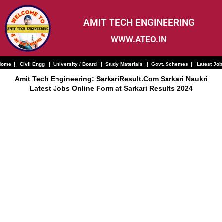
Skip
to
content
AMIT TECH ENGINEERING
WWW.ATEO.IN
Home
Civil Engg
University / Board
Study Materials
Govt. Schemes
Latest Jo
Amit Tech Engineering: SarkariResult.Com Sarkari Naukri
Latest Jobs Online Form at Sarkari Results 2024